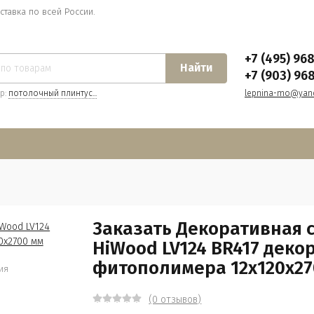
ставка по всей России.
+7 (495) 96
Найти
+7 (903) 96
р:
потолочный плинтус...
lepnina-mo@yand
Заказать Декоративная 
HiWood LV124 BR417 деко
фитополимера 12х120х27
ия
(0 отзывов)