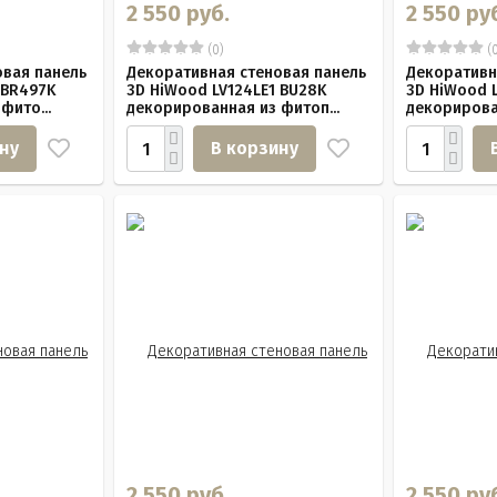
2 550 руб.
2 550 ру
(0)
(0
овая панель
Декоративная стеновая панель
Декоративн
 BR497K
3D HiWood LV124LE1 BU28K
3D HiWood 
фито...
декорированная из фитоп...
декорирован
ну
В корзину
2 550 руб.
2 550 ру