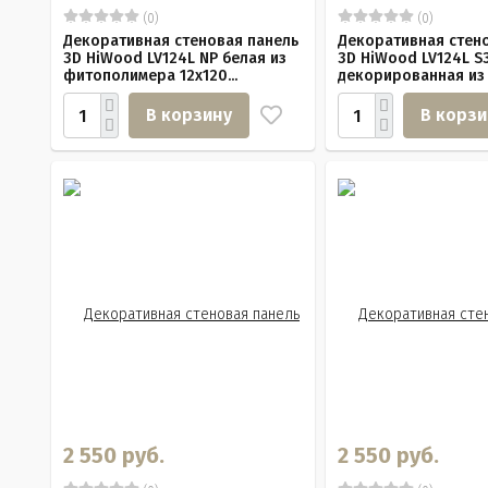
(0)
(0)
Декоративная стеновая панель
Декоративная стен
3D HiWood LV124L NP белая из
3D HiWood LV124L S
фитополимера 12х120...
декорированная из 
В корзину
В корзи
2 550 руб.
2 550 руб.