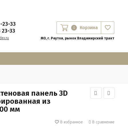
8-23-33
Корзина
0
8 23-33
ex.ru
МО, г. Реутов, рынок Владимирский тракт
стеновая панель 3D
рированная из
00 мм
В избранное
В сравнение