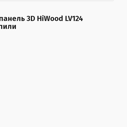
панель 3D HiWood LV124
упили