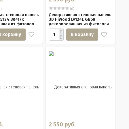
)
(0)
ая стеновая панель
Декоративная стеновая панель
LV124 BR417K
3D HiWood LV124L GN68
нная из фитопол...
декорированная из фитополи...
В корзину
В корзину
б.
2 550 руб.