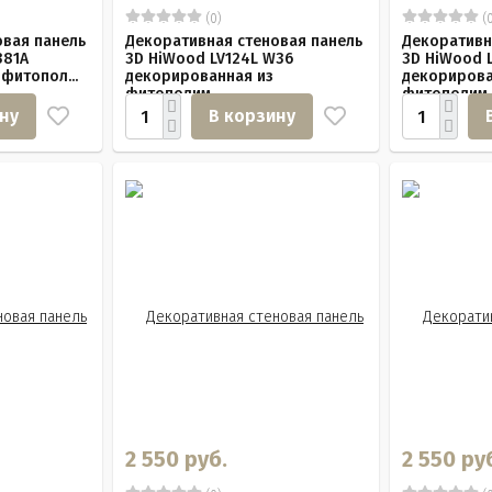
(0)
(0
овая панель
Декоративная стеновая панель
Декоративн
381A
3D HiWood LV124L W36
3D HiWood 
фитопол...
декорированная из
декорирова
фитополим...
фитополим..
ну
В корзину
2 550 руб.
2 550 ру