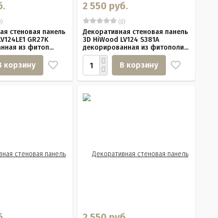
б.
2 550 руб.
)
(0)
ая стеновая панель
Декоративная стеновая панель
LV124LE1 GR27K
3D HiWood LV124 S381A
ная из фитоп...
декорированная из фитополи...
В корзину
В корзину
б.
2 550 руб.