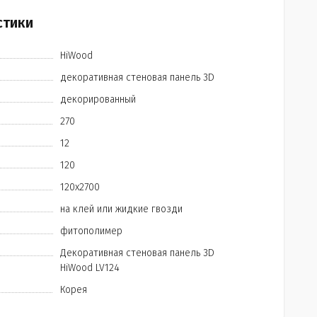
стики
HiWood
декоративная стеновая панель 3D
декорированный
270
12
120
120х2700
на клей или жидкие гвозди
фитополимер
Декоративная стеновая панель 3D
HiWood LV124
Корея