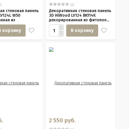
)
(0)
ая стеновая панель
Декоративная стеновая панель
LV124L W50
3D HiWood LV124 BK114K
нная из
декорированная из фитопол...
.
В корзину
В корзину
б.
2 550 руб.