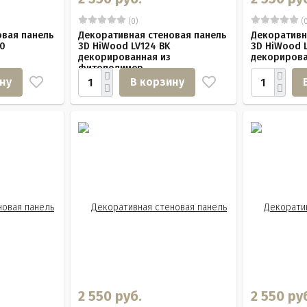
(0)
(0
овая панель
Декоративная стеновая панель
Декоративн
50
3D HiWood LV124 BK
3D HiWood 
декорированная из
декорирова
фитополимер...
ну
В корзину
2 550 руб.
2 550 ру