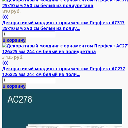
810 руб.
(0)
Декоративый молдинг с орнаментом Перфект AC317
25х10 мм 240 см белый из полиу...
В корзину
3 135 руб.
(0)
Декоративый молдинг с орнаментом Перфект AC277
126х25 мм 244 см белый из поли...
В корзину