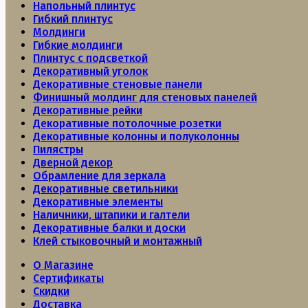
Напольный плинтус
Гибкий плинтус
Молдинги
Гибкие молдинги
Плинтус с подсветкой
Декоративный уголок
Декоративные стеновые панели
Финишный молдинг для стеновых панелей
Декоративные рейки
Декоративные потолочные розетки
Декоративные колонны и полуколонны
Пилястры
Дверной декор
Обрамление для зеркала
Декоративные светильники
Декоративные элементы
Наличники, штапики и галтели
Декоративные балки и доски
Клей стыковочный и монтажный
О Магазине
Сертификаты
Скидки
Доставка