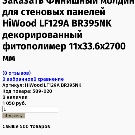
Заказать Финишный молдин
для стеновых панелей
HiWood LF129A BR395NK
декорированный
фитополимер 11х33.6х2700
мм
(0 отзывов)
В избранное
В сравнение
Артикул:
HiWood LF129A BR395NK
Код товара:
589-020
В наличии
1 050 руб.
В корзину
Свыше 500 товаров