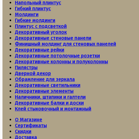
Напольный плинтус
Гибкий плинтус
Молдинги
Гибкие молдинги
Плинтус с подсветкой
Декоративный уголок
Декоративные стеновые панели
Финишный молдинг для стеновых панелей
Декоративные рейки
Декоративные потолочные розетки
Декоративные колонны и полуколонны
Пилястры
Дверной декор
Обрамление для зеркала
Декоративные светильники
Декоративные элементы
Наличники, штапики и галтели
Декоративные балки и доски
Клей стыковочный и монтажный
О Магазине
Сертификаты
Скидки
Доставка