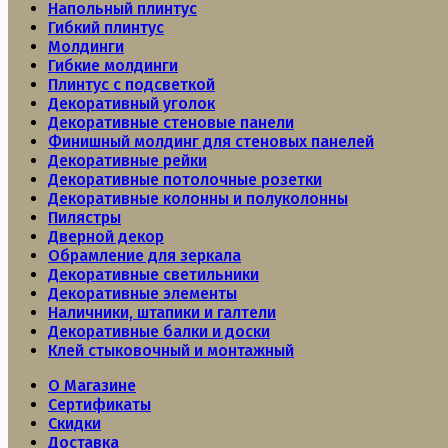
Напольный плинтус
Гибкий плинтус
Молдинги
Гибкие молдинги
Плинтус с подсветкой
Декоративный уголок
Декоративные стеновые панели
Финишный молдинг для стеновых панелей
Декоративные рейки
Декоративные потолочные розетки
Декоративные колонны и полуколонны
Пилястры
Дверной декор
Обрамление для зеркала
Декоративные светильники
Декоративные элементы
Наличники, штапики и галтели
Декоративные балки и доски
Клей стыковочный и монтажный
О Магазине
Сертификаты
Скидки
Доставка