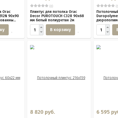
(0)
(0
а Orac
Плинтус для потолка Orac
Потолочный
512N 90х90
Decor PUROTOUCH C328 90х68
Duropolyme
ованны...
мм белый полиуретан 2м
дюрополиме
ну
В корзину
8 820 руб.
6 595 ру