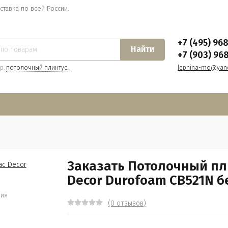
ставка по всей России.
+7 (495) 96
Найти
+7 (903) 96
р:
потолочный плинтус...
lepnina-mo@yand
Заказать Потолочный пл
Decor Durofoam CB521N б
ния
(0 отзывов)