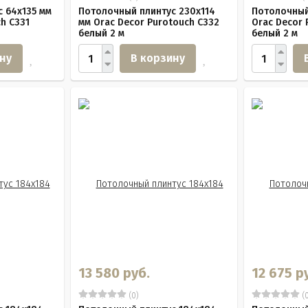
 64х135 мм
Потолочный плинтус 230х114
Потолочный 
h C331
мм Orac Decor Purotouch C332
Orac Decor 
белый 2 м
белый 2 м
ну
В корзину
13 580 руб.
12 675 р
(0)
(0