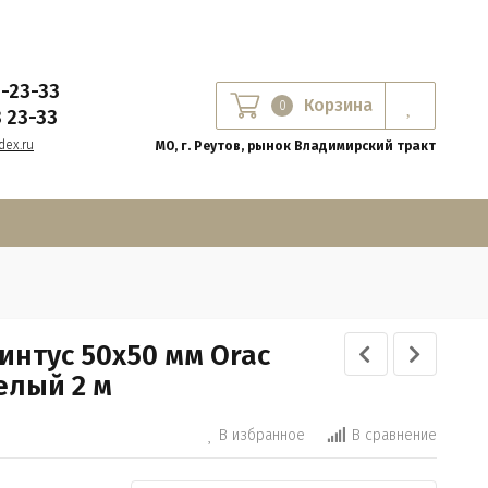
8-23-33
Корзина
0
8 23-33
ex.ru
МО, г. Реутов, рынок Владимирский тракт
интус 50х50 мм Orac
елый 2 м
В избранное
В сравнение