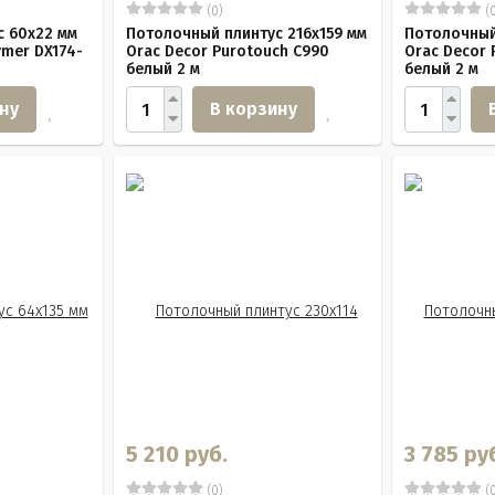
(0)
(0
с 60х22 мм
Потолочный плинтус 216х159 мм
Потолочный
ymer DX174-
Orac Decor Purotouch C990
Orac Decor 
белый 2 м
белый 2 м
ну
В корзину
5 210 руб.
3 785 ру
(0)
(0