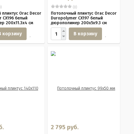
)
(0)
 плинтус Orac Decor
Потолочный плинтус Orac Decor
r CX196 белый
Duropolymer CX197 белый
р 200x11.3x4 см
дюрополимер 200x5x9.3 см
В корзину
В корзину
б.
2 795 руб.