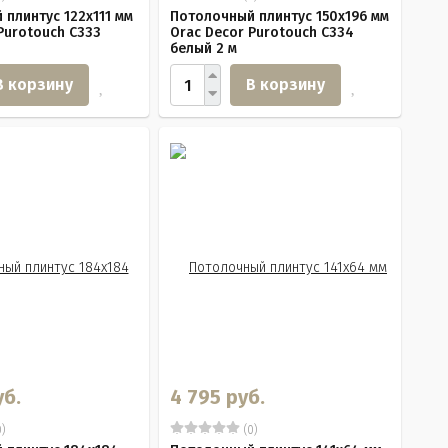
плинтус 122х111 мм
Потолочный плинтус 150х196 мм
Purotouch C333
Orac Decor Purotouch C334
белый 2 м
В корзину
В корзину
уб.
4 795 руб.
)
(0)