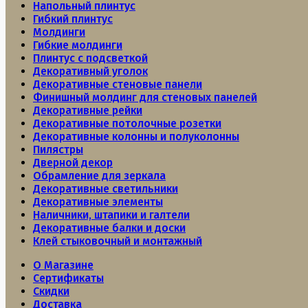
Напольный плинтус
Гибкий плинтус
Молдинги
Гибкие молдинги
Плинтус с подсветкой
Декоративный уголок
Декоративные стеновые панели
Финишный молдинг для стеновых панелей
Декоративные рейки
Декоративные потолочные розетки
Декоративные колонны и полуколонны
Пилястры
Дверной декор
Обрамление для зеркала
Декоративные светильники
Декоративные элементы
Наличники, штапики и галтели
Декоративные балки и доски
Клей стыковочный и монтажный
О Магазине
Сертификаты
Скидки
Доставка