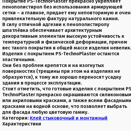
Покрытие PS-TechnoPlaster прекрасно укрепляет
пенополистирол без использования армирующей
сетки – а главное, придает ему неповторимую и очен
привлекательную фактуру натурального камня.
В силу отличной адгезии к пенополистиролу
шпатлёвка обеспечивает архитектурным
декоративным элементам высокую устойчивость к
температурной и физической деформации, причем
вес такого покрытия в общей массе изделия невелик
Изделия с покрытием PS-TechnoPlaster остаются
эластичными.
Они без проблем крепятся и на изогнутых
поверхностях (трещины при этом на изделиях не
образуются), к тому же хорошо переносят усадку
здания в процессе эксплуатации.
Стоит отметить, что готовые изделия с покрытием P
TechnoPlaster прекрасно окрашиваются силиконовы
или акриловыми красками, а также всеми фасадным
красками на водной основе, что позволяет выбрать
для фасада любую цветовую гамму.
Категория:
Клей стыковочный и монтажный
Характеристики