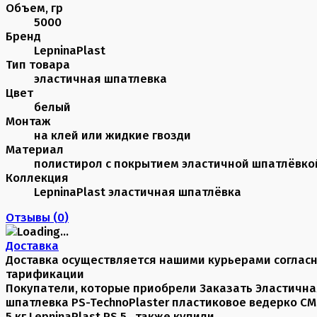
Объем, гр
5000
Бренд
LepninaPlast
Тип товара
эластичная шпатлевка
Цвет
белый
Монтаж
на клей или жидкие гвозди
Материал
полистирол с покрытием эластичной шпатлёвко
Коллекция
LepninaPlast эластичная шпатлёвка
Отзывы (
0
)
Доставка
Доставка осуществляется нашими курьерами соглас
тарификации
Покупатели, которые приобрели Заказать Эластична
шпатлевка PS-TechnoPlaster пластиковое ведерко C
5 кг LepninaPlast PS 5 , также купили