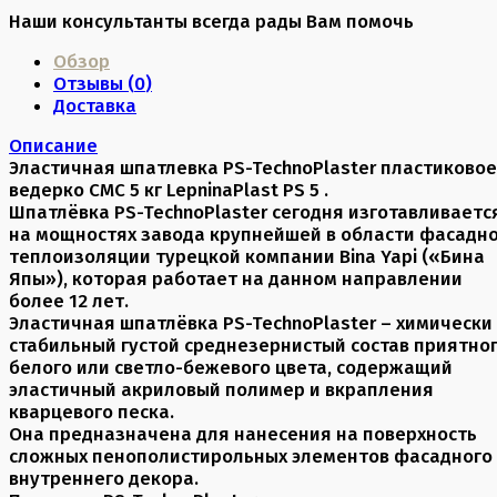
Наши консультанты всегда рады Вам помочь
Обзор
Отзывы (
0
)
Доставка
Описание
Эластичная шпатлевка PS-TechnoPlaster пластиковое
ведерко CMC 5 кг LepninaPlast PS 5 .
Шпатлёвка PS-TechnoPlaster сегодня изготавливаетс
на мощностях завода крупнейшей в области фасадн
теплоизоляции турецкой компании Bina Yapi («Бина
Япы»), которая работает на данном направлении
более 12 лет.
Эластичная шпатлёвка PS-TechnoPlaster – химически
стабильный густой среднезернистый состав приятно
белого или светло-бежевого цвета, содержащий
эластичный акриловый полимер и вкрапления
кварцевого песка.
Она предназначена для нанесения на поверхность
сложных пенополистирольных элементов фасадного
внутреннего декора.