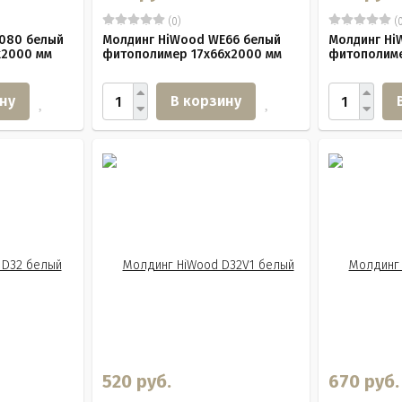
(0)
(0
080 белый
Молдинг HiWood WE66 белый
Молдинг Hi
х2000 мм
фитополимер 17х66х2000 мм
фитополиме
ну
В корзину
520 руб.
670 руб.