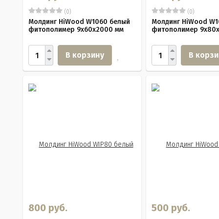
(0)
(0)
Молдинг HiWood W1060 белый
Молдинг HiWood W1
фитополимер 9х60х2000 мм
фитополимер 9х80
В корзину
В корзи
800 руб.
500 руб.