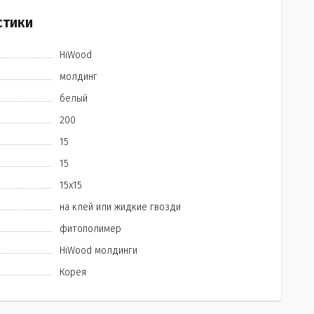
стики
HiWood
молдинг
белый
200
15
15
15х15
на клей или жидкие гвозди
фитополимер
HiWood молдинги
Корея