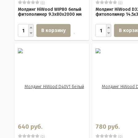
(0)
(0)
Молдинг HiWood WIP80 белый
Молдинг HiWood D3
фитополимер 9.3х80х2000 мм
фитополимер 14.5х
В корзину
В корзи
640 руб.
780 руб.
(0)
(0)