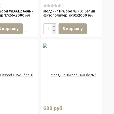
)
(0)
Wood WE66E2 белый
Молдинг HiWood WIP50 белый
р 17х66х2000 мм
фитополимер 9х50х2000 мм
В корзину
В корзину
600 руб.