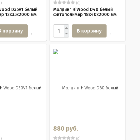
)
(0)
Wood D35V1 белый
Молдинг HiWood D40 белый
р 12х35х2000 мм
фитополимер 18х40х2000 мм
В корзину
В корзину
880 руб.
)
(0)