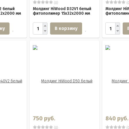
(0)
(0
2 белый
Молдинг HiWood D32V1 белый
Молдинг Hi
32х2000 мм
фитополимер 15х32х2000 мм
фитополиме
ну
В корзину
750 руб.
840 руб.
(0)
(0